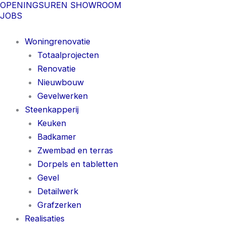
OPENINGSUREN SHOWROOM
Spring
JOBS
naar
de
Woningrenovatie
inhoud
Totaalprojecten
Renovatie
Nieuwbouw
Gevelwerken
Steenkapperij
Keuken
Badkamer
Zwembad en terras
Dorpels en tabletten
Gevel
Detailwerk
Grafzerken
Realisaties